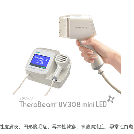
ー性皮膚炎、円形脱毛症、尋常性乾癬、掌蹠膿疱症、尋常性白