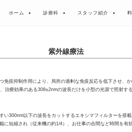
ホーム
診療科
スタッフ紹介
紫外線療法
つ免疫抑制作用により、局所の過剰な免疫反応を低下させ、か
、治療効果のある308±2nmの波長だけを小型の光源で照射
すい300nm以下の波長をカットするエキシマフィルターを搭
幅に短縮され（従来機の約1/4）、お仕事の合間など時間を有